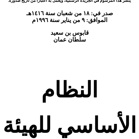
ينشر هذا المرسوم في الجريدة الرسمية، ويعمل به اعتبارا من تاريخ صدوره.
صدر في: ١٨ من شعبان سنة ١٤١٦هـ
الموافق: ٩ من يناير سنة ١٩٩٦م
قابوس بن سعيد
سلطان عمان
النظام
الأساسي للهيئة